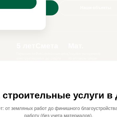
Рассчитать смету
Наши объекты
5 лет
Смета
Мат.
Гарантия на
Фиксированная цена
Закупка материалов
конструктив
работ до старта
по оптовым ценам
а строительные услуги в
т: от земляных работ до финишного благоустройства
работу (без учета материалов).