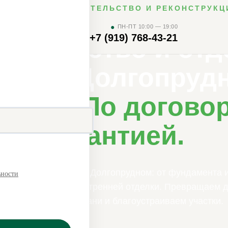
АГОРОДНОЕ СТРОИТЕЛЬСТВО И РЕКОНСТРУКЦ
●
ПН-ПТ 10:00 — 19:00
+7 (919) 768-43-21
оительство и отд
мов в Долгопруд
ежно. По договор
гарантией.
олный цикл работ в Долгопрудном: от фундамента 
ьности
фасадных работ и внутренней отделки. Превращаем д
коттеджи, строим бани и благоустраиваем участки.