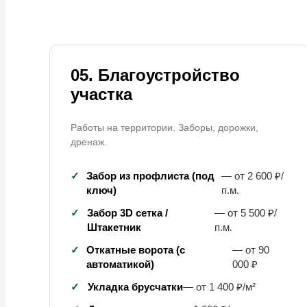
05. Благоустройство
участка
Работы на территории. Заборы, дорожки,
дренаж.
✓
Забор из профлиста (под
— от 2 600 ₽/
ключ)
п.м.
✓
Забор 3D сетка /
— от 5 500 ₽/
Штакетник
п.м.
✓
Откатные ворота (с
— от 90
автоматикой)
000 ₽
✓
Укладка брусчатки
— от 1 400 ₽/м²