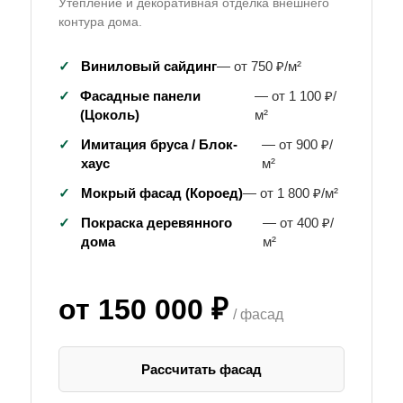
Утепление и декоративная отделка внешнего
контура дома.
✓
Виниловый сайдинг
— от 750 ₽/м²
✓
Фасадные панели
— от 1 100 ₽/
(Цоколь)
м²
✓
Имитация бруса / Блок-
— от 900 ₽/
хаус
м²
✓
Мокрый фасад (Короед)
— от 1 800 ₽/м²
✓
Покраска деревянного
— от 400 ₽/
дома
м²
от 150 000 ₽
/ фасад
Рассчитать фасад