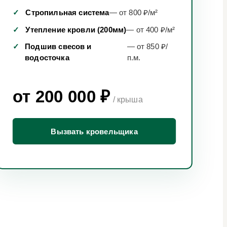
✓
Стропильная система
— от 800 ₽/м²
✓
Утепление кровли (200мм)
— от 400 ₽/м²
✓
Подшив свесов и
— от 850 ₽/
водосточка
п.м.
от 200 000 ₽
/ крыша
Вызвать кровельщика