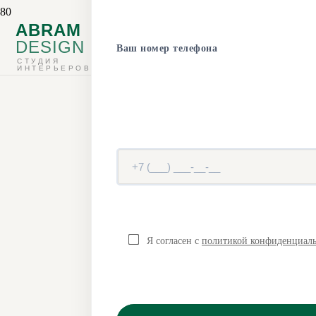
З
ABRAM
DESIGN
Ваш номер телефона
Стр
СТУДИЯ
ИНТЕРЬЕРОВ
до
Над
Выполняем п
Я согласен с
политикой конфиденциал
каркаса до 