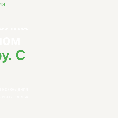
ИЯ
елка
ном
у. С
и возведения
ачи в теплые